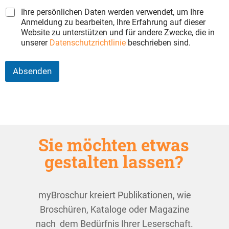
ä
n
Ihre persönlichen Daten werden verwendet, um Ihre
d
Anmeldung zu bearbeiten, Ihre Erfahrung auf dieser
n
Website zu unterstützen und für andere Zwecke, die in
i
unserer
Datenschutzrichtlinie
beschrieben sind.
s
N
a
Absenden
m
e
E
-
M
a
i
Sie möchten etwas
l
gestalten lassen?
-
A
d
r
myBroschur kreiert Publikationen, wie
e
s
Broschüren, Kataloge oder Magazine
s
nach dem Bedürfnis Ihrer Leserschaft.
e