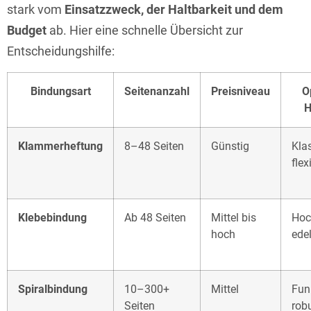
stark vom
Einsatzzweck, der Haltbarkeit und dem
Budget
ab. Hier eine schnelle Übersicht zur
Entscheidungshilfe:
Bindungsart
Seitenanzahl
Preisniveau
O
H
Klammerheftung
8–48 Seiten
Günstig
Kla
flex
Klebebindung
Ab 48 Seiten
Mittel bis
Hoc
hoch
ede
Spiralbindung
10–300+
Mittel
Fun
Seiten
rob