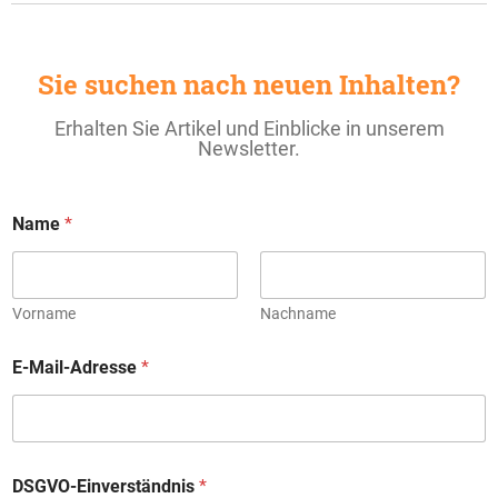
Sie suchen nach neuen Inhalten?
Erhalten Sie Artikel und Einblicke in unserem
Newsletter.
D
Name
*
S
G
V
O
-
Vorname
Nachname
E
i
E-Mail-Adresse
*
n
v
e
r
s
t
DSGVO-Einverständnis
*